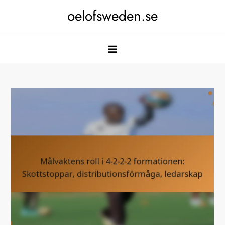
Skip
oelofsweden.se
to
content