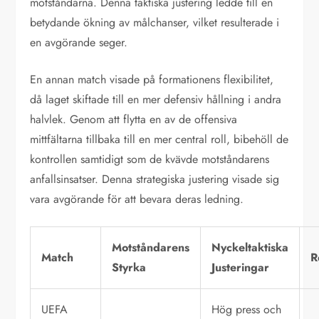
motståndarna. Denna taktiska justering ledde till en
betydande ökning av målchanser, vilket resulterade i
en avgörande seger.
En annan match visade på formationens flexibilitet,
då laget skiftade till en mer defensiv hållning i andra
halvlek. Genom att flytta en av de offensiva
mittfältarna tillbaka till en mer central roll, bibehöll de
kontrollen samtidigt som de kvävde motståndarens
anfallsinsatser. Denna strategiska justering visade sig
vara avgörande för att bevara deras ledning.
Motståndarens
Nyckeltaktiska
Match
R
Styrka
Justeringar
UEFA
Hög press och