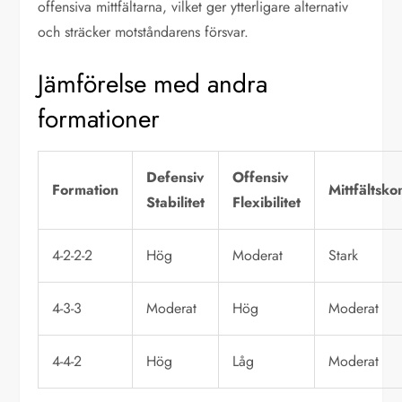
offensiva mittfältarna, vilket ger ytterligare alternativ
och sträcker motståndarens försvar.
Jämförelse med andra
formationer
Defensiv
Offensiv
Formation
Mittfältskon
Stabilitet
Flexibilitet
4-2-2-2
Hög
Moderat
Stark
4-3-3
Moderat
Hög
Moderat
4-4-2
Hög
Låg
Moderat