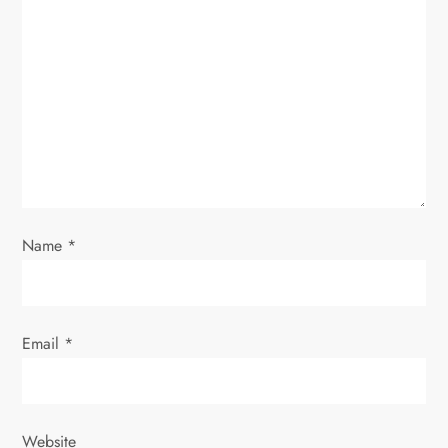
a
t
i
o
n
Name
*
Email
*
Website