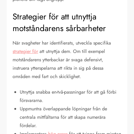
Strategier för att utnyttja
motståndarens sårbarheter
När svagheter har identifierats, utveckla specifika
strategier för
att utnyttja dem. Om till exempel
motståndarens ytterbackar är svaga defensivt,
instruera ytterspelarna att rikta in sig på dessa
områden med fart och skicklighet.
Utnyttja snabba en-två-passningar för att gå förbi
försvararna.
Uppmuntra överlappande löpningar från de
centrala mittfältarna för att skapa numerära
fördelar.
Implementera
hög press
för att tvinga fram misstag