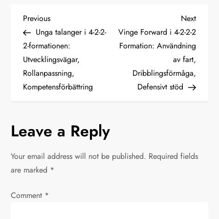
P
Previous
Next
Previous
Next
Post
Post
Unga talanger i 4-2-2-
Vinge Forward i 4-2-2-2
o
2-formationen:
Formation: Användning
Utvecklingsvägar,
av fart,
s
Rollanpassning,
Dribblingsförmåga,
t
Kompetensförbättring
Defensivt stöd
n
Leave a Reply
a
v
Your email address will not be published.
Required fields
are marked
*
i
Comment
*
g