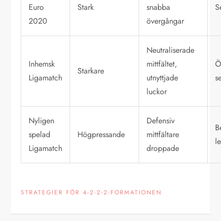
Euro
Stark
snabba
S
2020
övergångar
Neutraliserade
Inhemsk
mittfältet,
Ö
Starkare
Ligamatch
utnyttjade
s
luckor
Nyligen
Defensiv
B
spelad
Högpressande
mittfältare
l
Ligamatch
droppade
STRATEGIER FÖR 4-2-2-2-FORMATIONEN