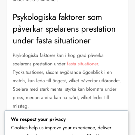
Psykologiska faktorer som
påverkar spelarens prestation
under fasta situationer
Psykologiska faktorer kan i hög grad påverka
spelarens prestation under
fasta situationer
.
Trycksituationer, såsom avgörande ögonblick i en
match, kan leda till ångest, vilket påverkar utförandet.
Spelare med stark mental styrka kan blomstra under
press, medan andra kan ha svårt, vilket leder till
misstag.
We respect your privacy
Lag kan mildra psykologiska utmaningar genom att
Cookies help us improve your experience, deliver
skapa en stödjande miljö och uppmuntra spelare att