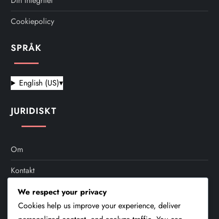
Din Integritet
Cookiepolicy
SPRÅK
English (US)
▾
JURIDISKT
Om
Kontakt
Användaravtal
We respect your privacy
Cookies help us improve your experience, deliver
Din Integritet