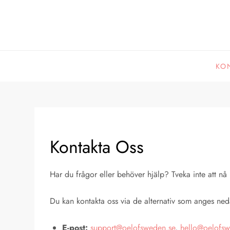
Skip
to
content
KO
Kontakta Oss
Har du frågor eller behöver hjälp? Tveka inte att nå u
Du kan kontakta oss via de alternativ som anges ned
E-post:
support@oelofsweden.se
,
hello@oelofs