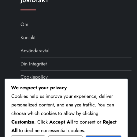
JURIDISKT
Om
Kontakt
Användaravtal
Din Integritet
Cookiepolicy
We respect your privacy
SPRÅK
Cookies help us improve your experience, deliver
personalized content, and analyze traffic. You can
choose which cookies to allow by clicking
English (US)
▾
Customize
. Click
Accept All
to consent or
Reject
All
to decline non-essential cookies.