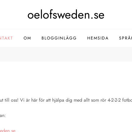
oelofsweden.se
NTAKT
OM
BLOGGINLÄGG
HEMSIDA
SPRÅ
t till oss! Vi är här för att hjälpa dig med allt som rör 4-2-2-2 fotb
an:
weden.se